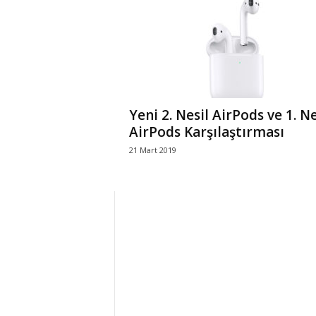
r
l
i
Yeni 2. Nesil AirPods ve 1. Ne
E
AirPods Karşılaştırması
21 Mart 2019
l
m
a