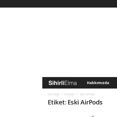
Hakkımızda
S
i
Ana Sayfa
Etiketler
Eski AirPods
Etiket: Eski AirPods
h
i