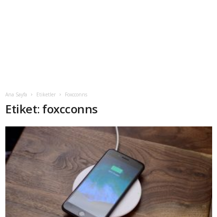
Ana Sayfa
Etiketler
Foxcconns
Etiket: foxcconns