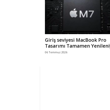
r
l
i
Giriş seviyesi MacBook Pro
E
Tasarımı Tamamen Yenileni
06 Temmuz 2026
l
m
a