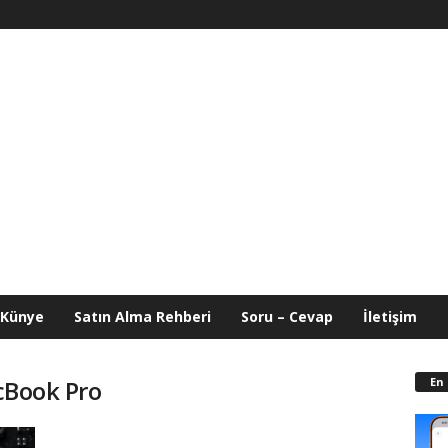
Künye
Satın Alma Rehberi
Soru – Cevap
İletişim
En
acBook Pro