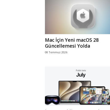
r
l
i
Mac İçin Yeni macOS 28
E
Güncellemesi Yolda
08 Temmuz 2026
l
m
a