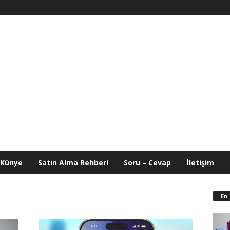
Künye
Satın Alma Rehberi
Soru – Cevap
İletişim
En