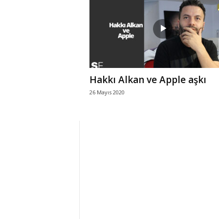
r
l
i
Hakkı Alkan ve Apple aşkı
E
26 Mayıs 2020
l
m
a