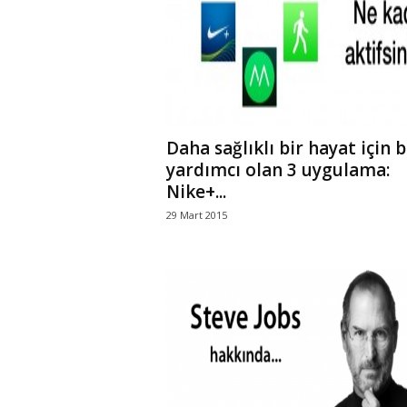
r
l
i
Daha sağlıklı bir hayat için b
E
yardımcı olan 3 uygulama:
Nike+...
l
29 Mart 2015
m
a