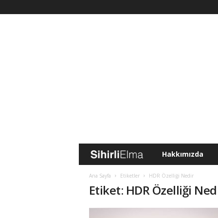
Hakkımızda
S
i
Ana Sayfa
Etiketler
HDR Özelliği Nedir
Etiket: HDR Özelliği Ned
h
i