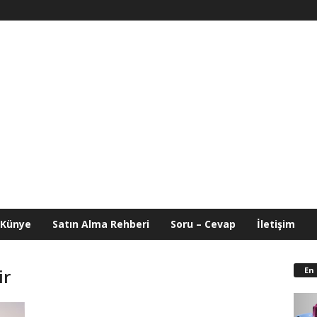
Künye
Satın Alma Rehberi
Soru – Cevap
İletişim
En
ir