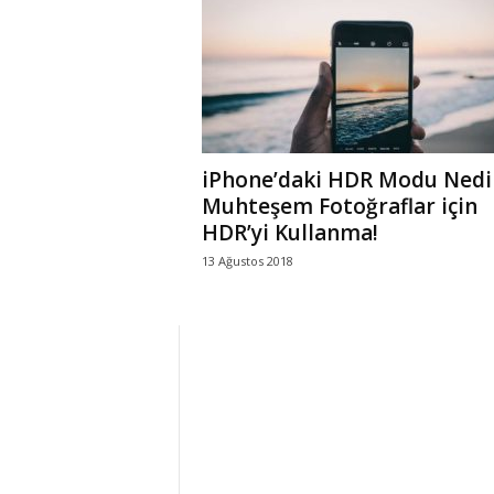
r
l
i
iPhone’daki HDR Modu Nedi
E
Muhteşem Fotoğraflar için
HDR’yi Kullanma!
l
13 Ağustos 2018
m
a