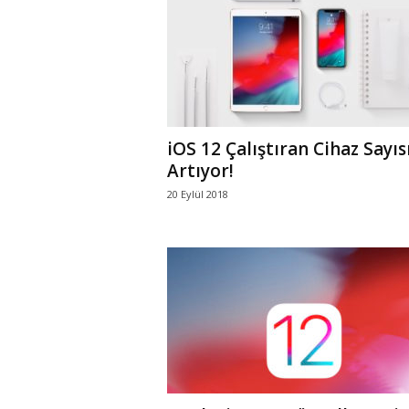
r
l
i
iOS 12 Çalıştıran Cihaz Sayıs
E
Artıyor!
20 Eylül 2018
l
m
a