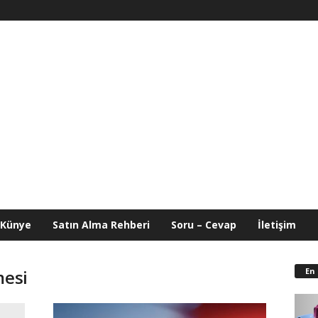
Künye
Satın Alma Rehberi
Soru – Cevap
İletişim
En
mesi