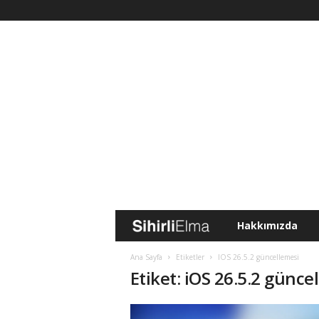
Hakkımızda
S
i
Ana Sayfa
Etiketler
IOS 26.5.2 güncellemesi
Etiket: iOS 26.5.2 günce
h
i