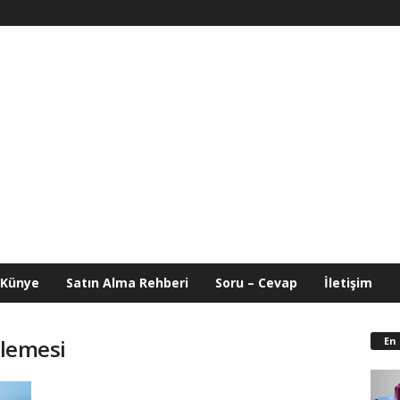
Künye
Satın Alma Rehberi
Soru – Cevap
İletişim
En
llemesi