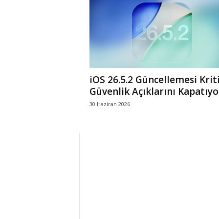
r
l
i
iOS 26.5.2 Güncellemesi Krit
E
Güvenlik Açıklarını Kapatıyo
30 Haziran 2026
l
m
a