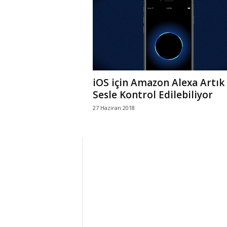
r
l
i
iOS için Amazon Alexa Artık
E
Sesle Kontrol Edilebiliyor
27 Haziran 2018
l
m
a