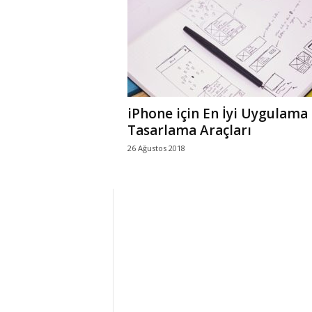
r
l
i
iPhone için En İyi Uygulama
E
Tasarlama Araçları
26 Ağustos 2018
l
m
a