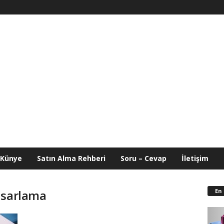
Künye
Satın Alma Rehberi
Soru – Cevap
İletişim
En
asarlama