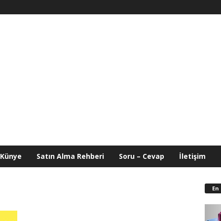
Künye
Satın Alma Rehberi
Soru – Cevap
İletişim
En