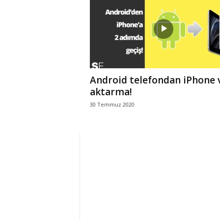
r
l
i
Android telefondan iPhone 
E
aktarma!
30 Temmuz 2020
l
m
a