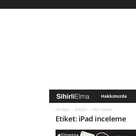
Hakkımızda
S
i
Ana Sayfa
Etiketler
IPad inceleme
Etiket: iPad inceleme
h
i