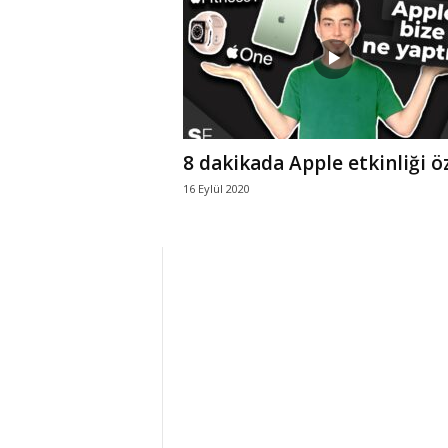
r
l
i
8 dakikada Apple etkinliği öz
E
16 Eylül 2020
l
m
a