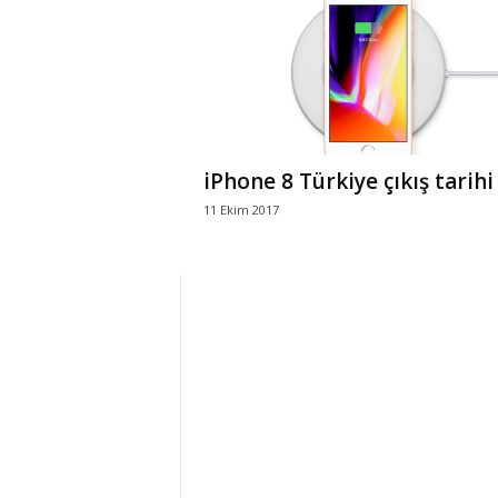
r
l
i
iPhone 8 Türkiye çıkış tarihi
E
11 Ekim 2017
l
m
a