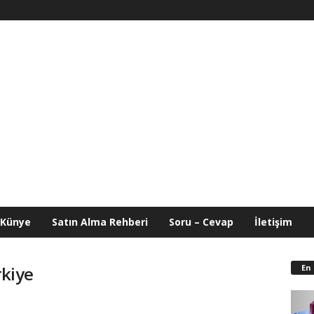
Künye
Satın Alma Rehberi
Soru – Cevap
İletişim
En
rkiye