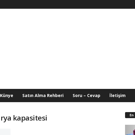
Künye
Satın Alma Rehberi
Soru – Cevap
İletişim
i
En
arya kapasitesi