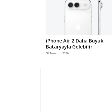
r
l
i
iPhone Air 2 Daha Büyük
E
Bataryayla Gelebilir
08 Temmuz 2026
l
m
a