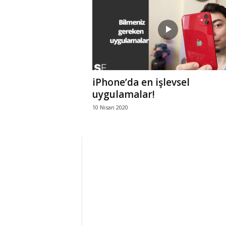
r
l
i
iPhone’da en işlevsel
E
uygulamalar!
10 Nisan 2020
l
m
a