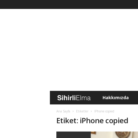
Hakkımızda
S
i
Ana Sayfa
Etiketler
IPhone copied
Etiket: iPhone copied
h
i