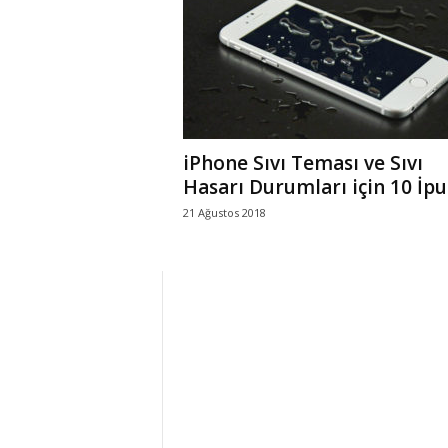
r
l
i
iPhone Sıvı Teması ve Sıvı
E
Hasarı Durumları için 10 İp
21 Ağustos 2018
l
m
a