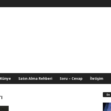
Künye
Satın Alma Rehberi
Soru – Cevap
İletişim
En
ı