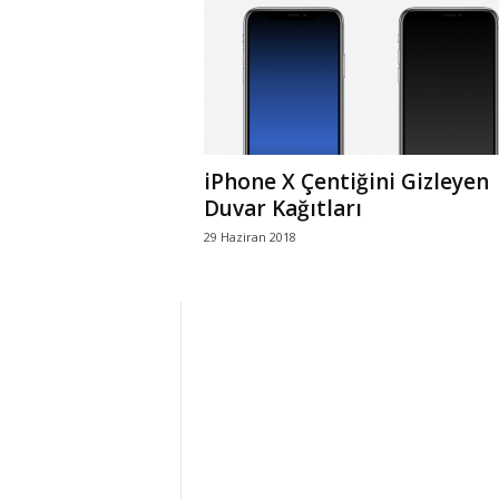
r
l
i
iPhone X Çentiğini Gizleyen
E
Duvar Kağıtları
29 Haziran 2018
l
m
a