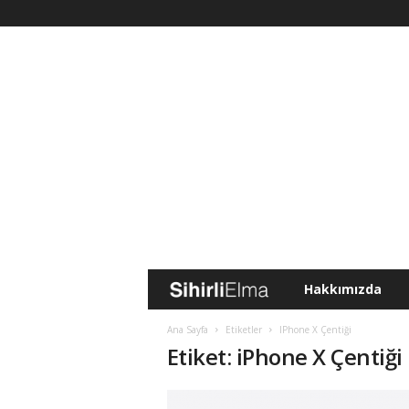
Hakkımızda
S
i
Ana Sayfa
Etiketler
IPhone X Çentiği
Etiket: iPhone X Çentiği
h
i