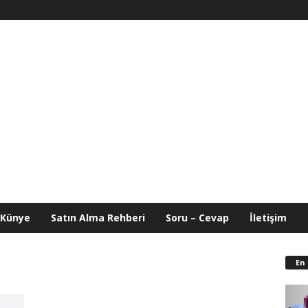
Künye
Satın Alma Rehberi
Soru – Cevap
İletişim
En