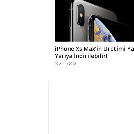
r
l
i
iPhone Xs Max’in Üretimi Ya
E
Yarıya İndirilebilir!
29 Aralık 2018
l
m
a