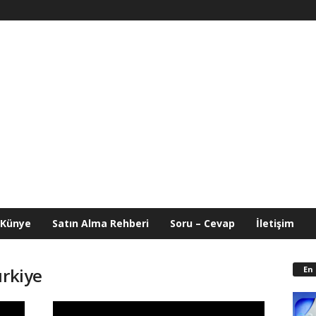
Künye
Satın Alma Rehberi
Soru – Cevap
İletişim
En
ürkiye