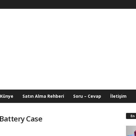
Künye
Satın Alma Rehberi
Soru – Cevap
İletişim
En
 Battery Case