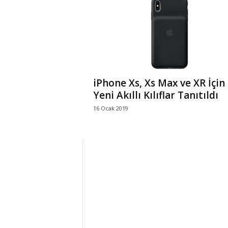
r
l
i
iPhone Xs, Xs Max ve XR İçin
E
Yeni Akıllı Kılıflar Tanıtıldı
16 Ocak 2019
l
m
a