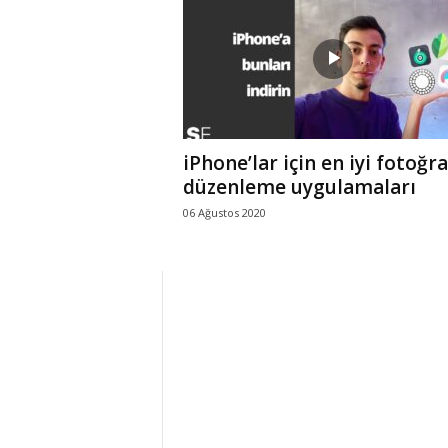
r
l
i
iPhone’lar için en iyi fotoğra
E
düzenleme uygulamaları
06 Ağustos 2020
l
m
a