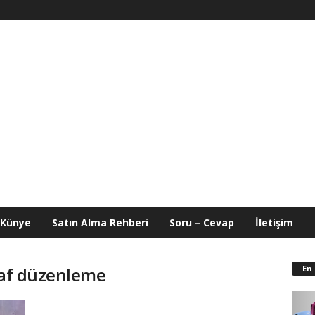
Künye
Satın Alma Rehberi
Soru – Cevap
İletişim
En
ğraf düzenleme