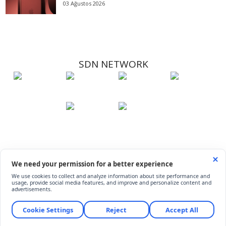
03 Ağustos 2026
SDN NETWORK
Hakkımızda
Künye
İletişim
Çerez Kullanımı
Soru-Cevap
©
ShiftDelete.Net