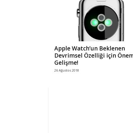
r
l
i
Apple Watch’un Beklenen
E
Devrimsel Özelliği için Önem
Gelişme!
l
26 Ağustos 2018
m
a