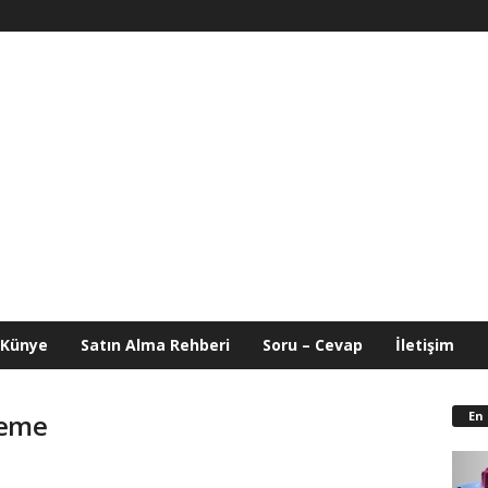
Künye
Satın Alma Rehberi
Soru – Cevap
İletişim
En
leme