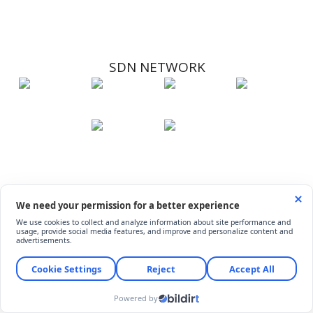
SDN NETWORK
Hakkımızda
Künye
İletişim
Çerez Kullanımı
Soru-Cevap
©
ShiftDelete.Net