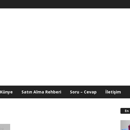
Künye
Satın Alma Rehberi
Soru – Cevap
İletişim
En