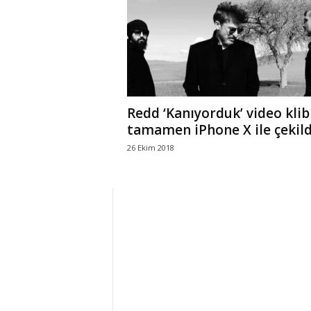
r
l
i
Redd ‘Kanıyorduk’ video klib
E
tamamen iPhone X ile çekild
26 Ekim 2018
l
m
a