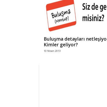
r
l
i
Buluşma detayları netleşiyo
E
Kimler geliyor?
10 Nisan 2013
l
m
a