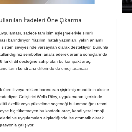
Kullanılan İfadeleri Öne Çıkarma
ygulaması, sadece tam isim eşleşmeleriyle sınırlı
ası barındırıyor. Yazılım; hatalı yazımları, yakın anlamlı
 sistem seviyesinde varsayılan olarak destekliyor. Bununla
 kullandığınız sembolleri analiz ederek arama sonuçlarında
18 farklı dil desteğine sahip olan bu kompakt araç,
lanıcıların kendi ana dillerinde de emoji araması
 ücretli veya reklam barındıran şişirilmiş muadilinin aksine
dediyor. Geliştirici Wells Riley, uygulamanın içerisinde
kilitli özellik veya yükseltme seçeneği bulunmadığını resmi
deyse hiç tüketmeyen bu konforlu araç, kendi yerel emoji
lerini ve uygulamaları algıladığında ise otomatik olarak
grasyonla çalışıyor.