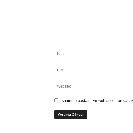
Ismimi, e-postamı ve web sitemi bir dahak