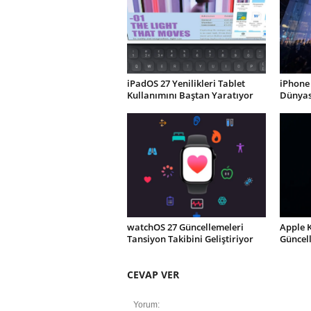
iPadOS 27 Yenilikleri Tablet
iPhone 
Kullanımını Baştan Yaratıyor
Dünyası
watchOS 27 Güncellemeleri
Apple 
Tansiyon Takibini Geliştiriyor
Güncel
CEVAP VER