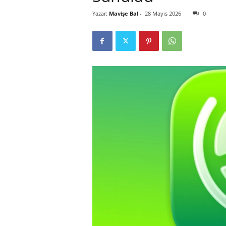
Yazar:
Mavişe Bal
-
28 Mayıs 2026
0
r
l
i
E
l
m
a