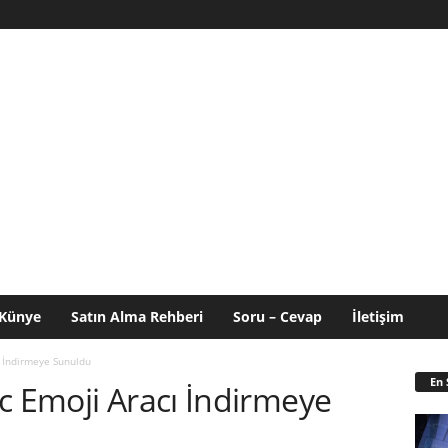
Künye
Satın Alma Rehberi
Soru – Cevap
İletişim
ı İndirmeye Sunuldu
En 
c Emoji Aracı İndirmeye