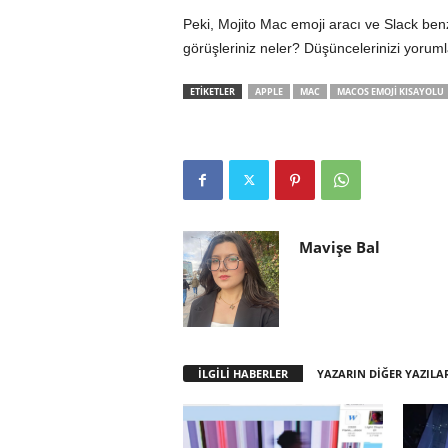
Peki, Mojito Mac emoji aracı ve Slack ben
görüşleriniz neler? Düşüncelerinizi yoruml
ETİKETLER
APPLE
MAC
MACOS EMOJI KISAYOLU
Mavişe Bal
İLGİLİ HABERLER
YAZARIN DİĞER YAZILA