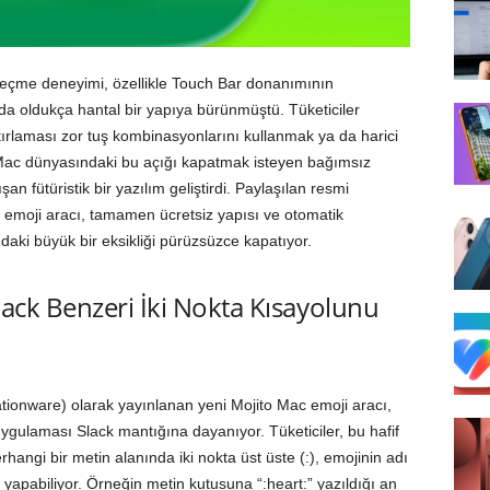
 seçme deneyimi, özellikle Touch Bar donanımının
nda oldukça hantal bir yapıya bürünmüştü. Tüketiciler
ırlaması zor tuş kombinasyonlarını kullanmak ya da harici
ac dünyasındaki bu açığı kapatmak isteyen bağımsız
ışan fütüristik bir yazılım geliştirdi. Paylaşılan resmi
 emoji aracı, tamamen ücretsiz yapısı ve otomatik
i büyük bir eksikliği pürüzsüzce kapatıyor.
lack Benzeri İki Nokta Kısayolunu
ationware) olarak yayınlanan yeni Mojito Mac emoji aracı,
ygulaması Slack mantığına dayanıyor. Tüketiciler, bu hafif
rhangi bir metin alanında iki nokta üst üste (:), emojinin adı
 yapabiliyor. Örneğin metin kutusuna “:heart:” yazıldığı an