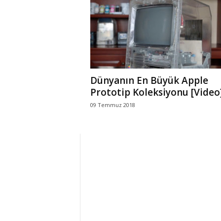
r
l
i
Dünyanın En Büyük Apple
E
Prototip Koleksiyonu [Video
09 Temmuz 2018
l
m
a