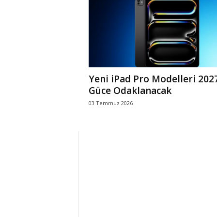
r
l
i
Yeni iPad Pro Modelleri 202
E
Güce Odaklanacak
03 Temmuz 2026
l
m
a