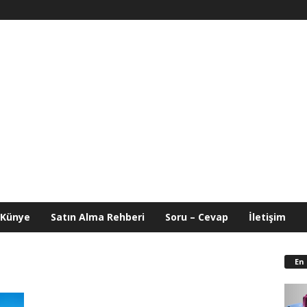
Künye
Satın Alma Rehberi
Soru – Cevap
İletişim
En