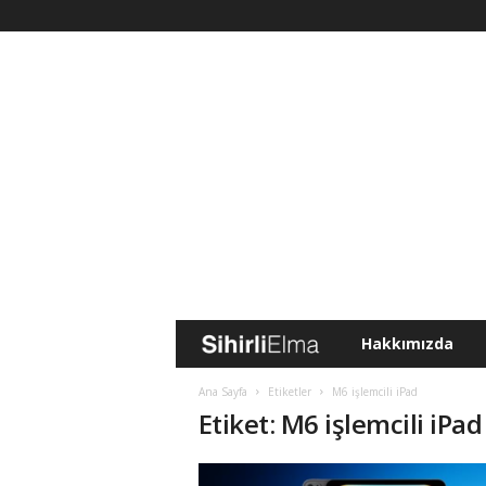
Hakkımızda
S
i
Ana Sayfa
Etiketler
M6 işlemcili iPad
Etiket: M6 işlemcili iPad
h
i