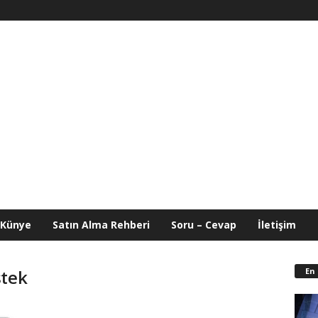
Künye
Satın Alma Rehberi
Soru – Cevap
İletişim
En
stek