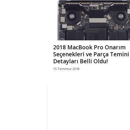
r
l
i
2018 MacBook Pro Onarım
E
Seçenekleri ve Parça Temini
Detayları Belli Oldu!
l
15 Temmuz 2018
m
a