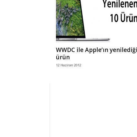
r
l
i
WWDC ile Apple’ın yenilediğ
E
ürün
12 Haziran 2012
l
m
a