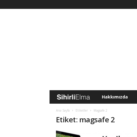
Hakkımızda
S
i
Ana Sayfa
Etiketler
Magsafe 2
Etiket: magsafe 2
h
i