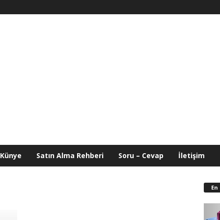
Künye
Satın Alma Rehberi
Soru – Cevap
İletişim
En