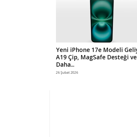
r
l
i
Yeni iPhone 17e Modeli Geli
E
A19 Çip, MagSafe Desteği ve
Daha...
l
26 Şubat 2026
m
a