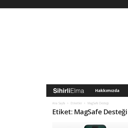
Hakkımızda
S
i
Ana Sayfa
Etiketler
MagSafe Desteği
Etiket: MagSafe Desteği
h
i