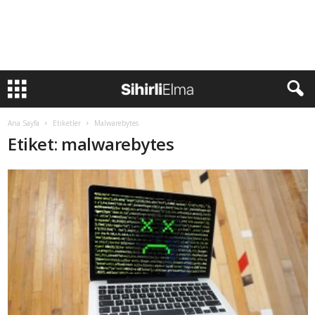
Ana Sayfa
Etiketler
Malwarebytes
Etiket: malwarebytes