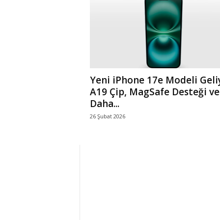
r
l
i
Yeni iPhone 17e Modeli Geli
E
A19 Çip, MagSafe Desteği ve
Daha...
l
26 Şubat 2026
m
a