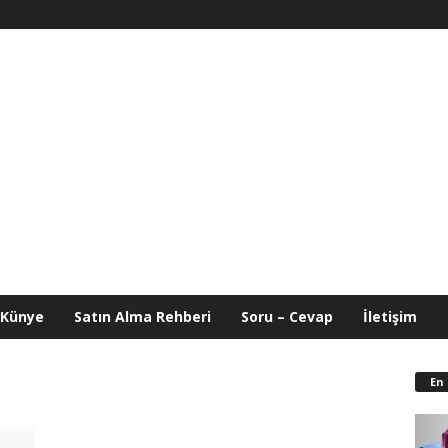
Künye
Satın Alma Rehberi
Soru – Cevap
İletişim
En