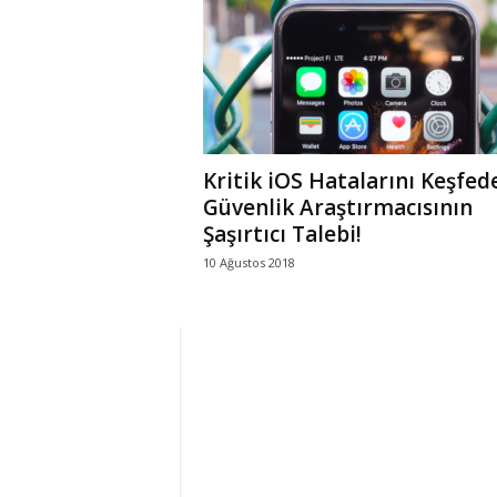
r
l
i
Kritik iOS Hatalarını Keşfed
E
Güvenlik Araştırmacısının
Şaşırtıcı Talebi!
l
10 Ağustos 2018
m
a