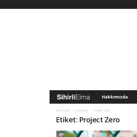
Hakkımızda
S
i
Ana Sayfa
Etiketler
Project Zero
Etiket: Project Zero
h
i