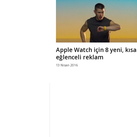
r
l
i
Apple Watch için 8 yeni, kısa
E
eğlenceli reklam
13 Nisan 2016
l
m
a