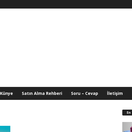
Künye
Satın Alma Rehberi
Soru – Cevap
İletişim
En