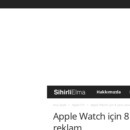
Hakkımızda
S
i
Ana Sayfa
Apple101
Apple Watch için 8 yeni, kıs
Apple Watch için 8 
h
reklam
i