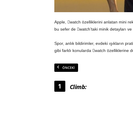
Apple, watch özelliklerini anlatan mini r
bu sefer de watch’taki minik detayları ve p
Spor, anlık bildirimler, evdeki ışıkların pr
gibi farklı konularda watch özelliklerine d
ÖNCEKI
1
Climb: