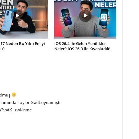
17 Neden Bu Yılın En İyi
iOS 26.4 ile Gelen Yenilikler
’u?
Neler? iOS 26.3 ile Kıyasladık!
 olmuş
lamında Taylor Swift oynamıştı.
h?v=fK_zwl-lnmc