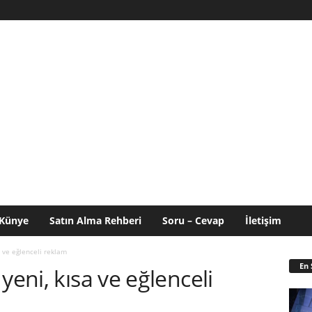
Künye
Satın Alma Rehberi
Soru – Cevap
İletişim
a ve eğlenceli reklam
En 
yeni, kısa ve eğlenceli