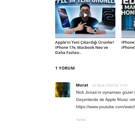
Apple’ın Yeni Çıkardığı Ürünler!
iPhone 
iPhone 17e, Macbook Neo ve
iPhone
Daha Fazlası..
1 YORUM
Murat
14 Nisan 2016 De 14:29
Nick Jonas’ın oynaması güzel
Geçenlerde de Apple Music rek
https://www.youtube.com/watc
Yanıtla