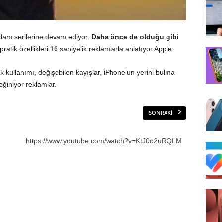
eklam serilerine devam ediyor.
Daha önce de olduğu gibi
ratik özellikleri 16 saniyelik reklamlarla anlatıyor Apple.
atik kullanımı, değişebilen kayışlar, iPhone’un yerini bulma
eğiniyor reklamlar.
SONRAKI
https://www.youtube.com/watch?v=KtJ0o2uRQLM
2
Ra