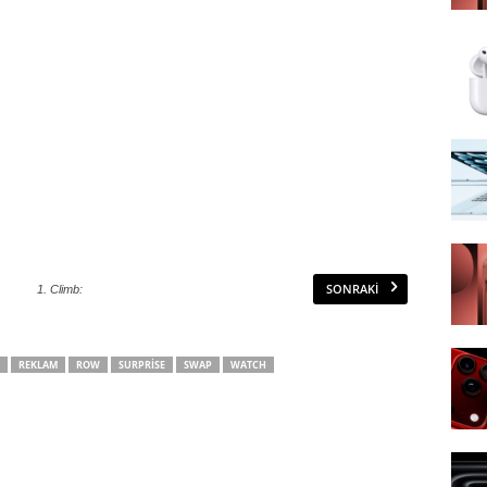
SONRAKI
1. Climb:
REKLAM
ROW
SURPRISE
SWAP
WATCH