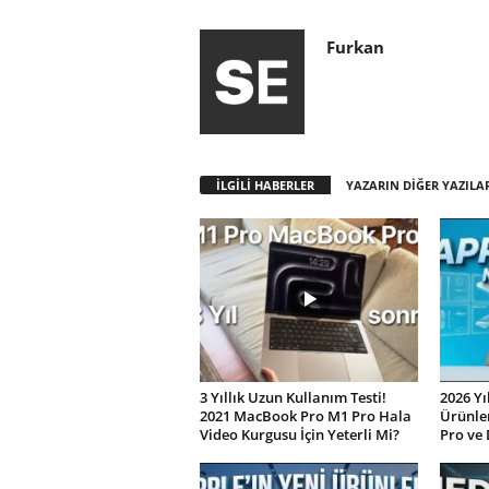
Furkan
İLGİLİ HABERLER
YAZARIN DİĞER YAZILA
3 Yıllık Uzun Kullanım Testi!
2026 Yı
2021 MacBook Pro M1 Pro Hala
Ürünler
Video Kurgusu İçin Yeterli Mi?
Pro ve 