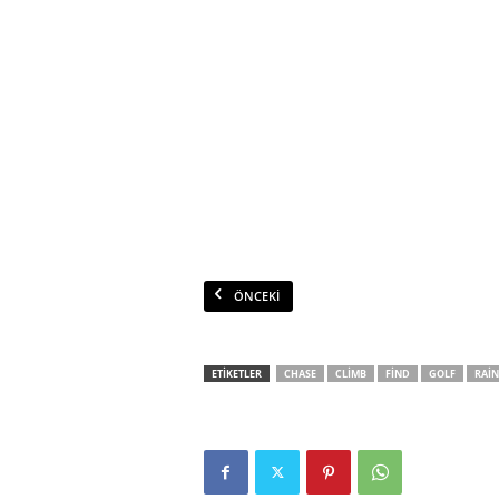
ÖNCEKI
ETİKETLER
CHASE
CLIMB
FIND
GOLF
RAIN