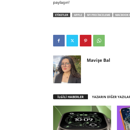
paylaşın!
ETİKETLER
APPLE
M1 PRO INCELEME
MACBOOK 
Mavişe Bal
İLGİLİ HABERLER
YAZARIN DİĞER YAZILA