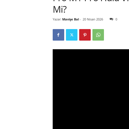
Mi?
r
Yazar:
Mavişe Bal
-
20 Nisan 2026
0
l
i
E
l
m
a