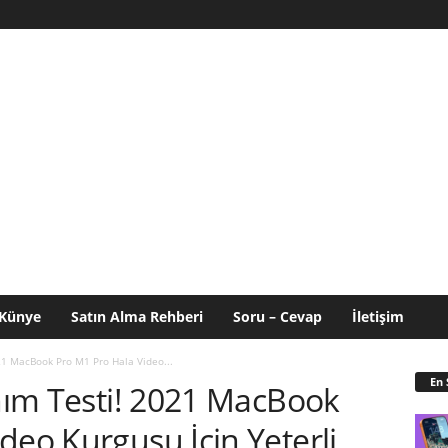
Künye
Satın Alma Rehberi
Soru – Cevap
İletişim
021 MacBook Pro M1 Pro Hala Video...
En 
anım Testi! 2021 MacBook
deo Kurgusu İçin Yeterli