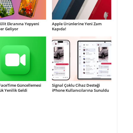
Kilit Ekranına Yepyeni
Apple Ürünlerine Yeni Zam
ler Geliyor
Kapıda!
 FaceTime Güncellemesi
Signal Çoklu Cihaz Desteği
ük Yenilik Geldi
iPhone Kullanıcılarına Sunuldu