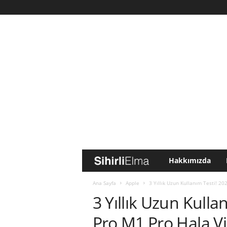
Hakkımızda
S
i
Ana Sayfa
Apple
3 Yıllık Uzun Kullanım Testi! 2
3 Yıllık Uzun Kull
h
Pro M1 Pro Hala Vi
i