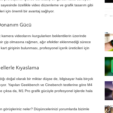
sayesinde özellikle video düzenleme ve grafik tasarım gibi
eri için önemli bir avantaj sağlıyor.
 Donanım Gücü
kamera videolarını kurgularken beklentilerin üzerinde
bir çip olmasına rağmen, ağır efektler eklenmediği sürece
rt girişinin bulunması, profesyonel içerik üreticileri için
llerle Kıyaslama
lığı doğal olarak bir miktar düşse de, bilgisayar hala birçok
yor. Yapılan Geekbench ve Cinebench testlerine göre M4
 öne çıksa da, M1 Pro grafik gücüyle profesyonel işlerde hala
 görüşleriniz neler? Düşüncelerinizi yorumlarda bizimle