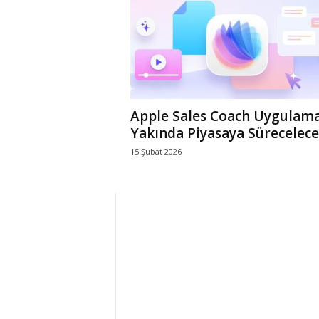
r
l
i
Apple Sales Coach Uygulama
E
Yakında Piyasaya Sürecelec
15 Şubat 2026
l
m
a