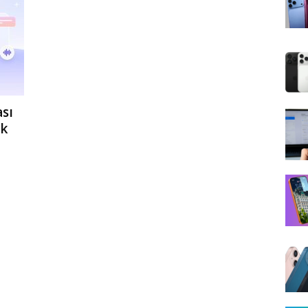
sı
ek