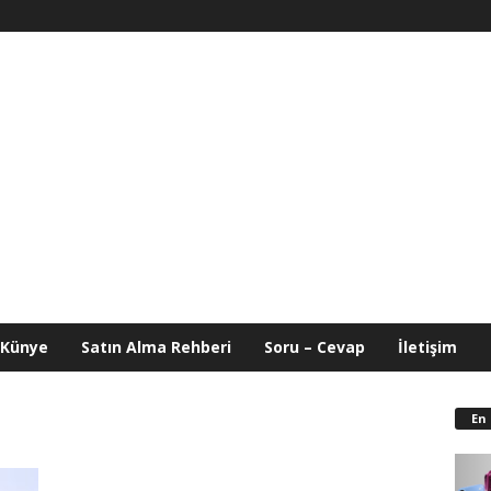
Künye
Satın Alma Rehberi
Soru – Cevap
İletişim
En