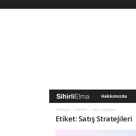
Hakkımızda
S
i
Ana Sayfa
Etiketler
Satış Stratejileri
Etiket: Satış Stratejileri
h
i