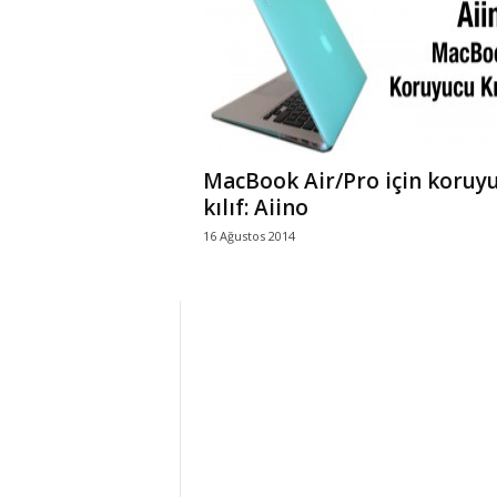
r
l
i
MacBook Air/Pro için koruy
E
kılıf: Aiino
16 Ağustos 2014
l
m
a