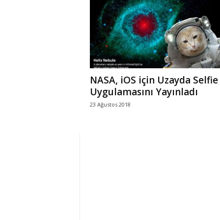
r
l
i
NASA, iOS için Uzayda Selfie
E
Uygulamasını Yayınladı
23 Ağustos 2018
l
m
a