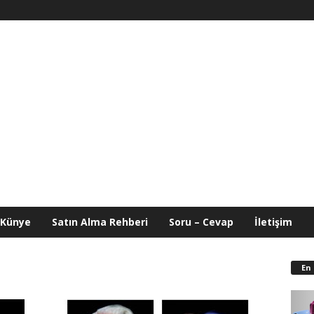
Künye
Satın Alma Rehberi
Soru – Cevap
İletişim
En