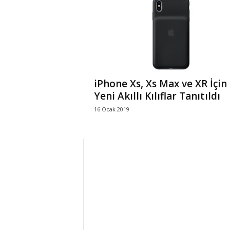
r
l
i
iPhone Xs, Xs Max ve XR İçin
E
Yeni Akıllı Kılıflar Tanıtıldı
16 Ocak 2019
l
m
a