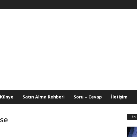
Künye
Satın Alma Rehberi
Soru – Cevap
İletişim
En
ase