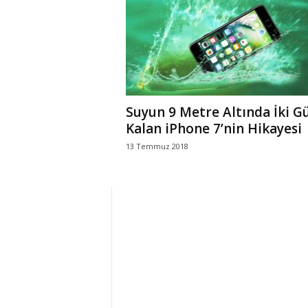
r
l
i
Suyun 9 Metre Altında İki G
E
Kalan iPhone 7’nin Hikayesi
13 Temmuz 2018
l
m
a