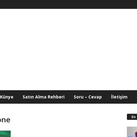
Künye
Satın Alma Rehberi
Soru – Cevap
İletişim
En
one