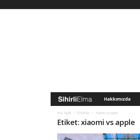
Hakkımızda
S
i
Ana Sayfa
Etiketler
Xiaomi vs apple
Etiket: xiaomi vs apple
h
i