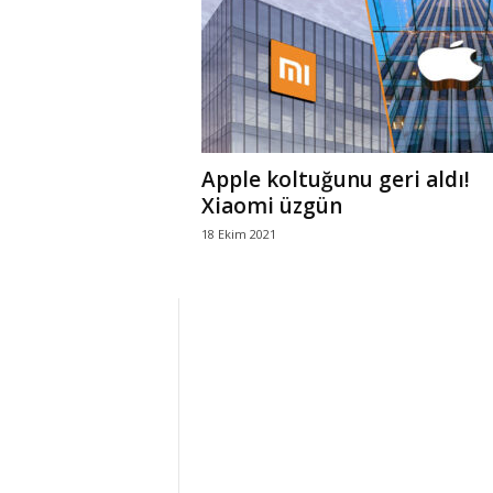
r
l
i
Apple koltuğunu geri aldı!
E
Xiaomi üzgün
18 Ekim 2021
l
m
a