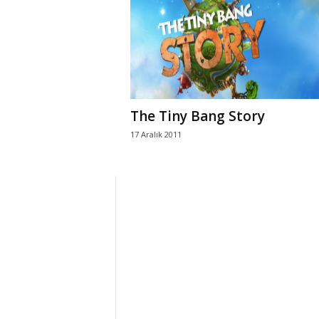
r
l
i
The Tiny Bang Story
E
17 Aralık 2011
l
m
a