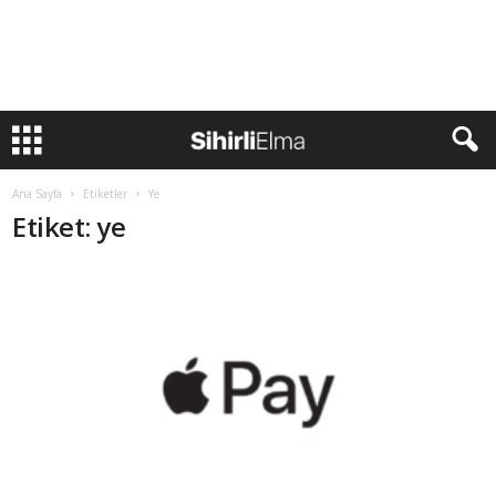
Ana Sayfa
Etiketler
Ye
Etiket: ye