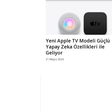
r
l
i
Yeni Apple TV Modeli Güçlü
E
Yapay Zeka Özellikleri ile
Geliyor
l
31 Mayıs 2026
m
a