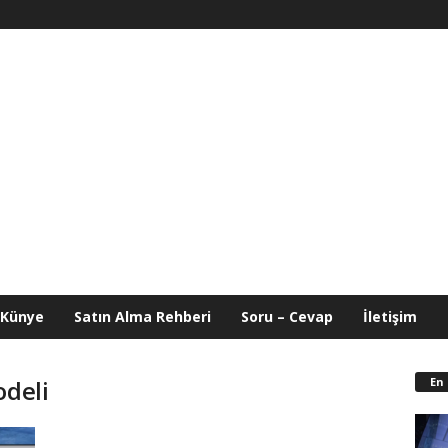
Künye
Satın Alma Rehberi
Soru – Cevap
İletişim
En
odeli