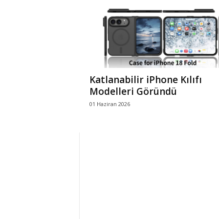
r
l
i
Katlanabilir iPhone Kılıfı
E
Modelleri Göründü
01 Haziran 2026
l
m
a