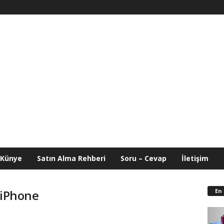
Künye
Satın Alma Rehberi
Soru – Cevap
İletişim
En
r iPhone