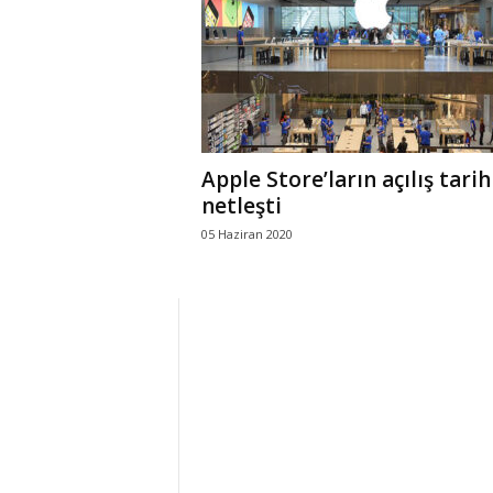
r
l
i
Apple Store’ların açılış tarih
E
netleşti
05 Haziran 2020
l
m
a