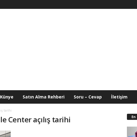
Künye
Satın Alma Rehberi
Soru – Cevap
İletişim
ış tarihi
En
e Center açılış tarihi