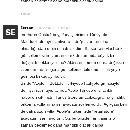
zaman beklemek daha mantıklı olacak galiba
Yanıtla
Sercan
09 Kasım 2010 De 00:19
merhaba Göktuğ bey, 2 ay içerisinde Türkiyeden
MacBook almayı planlıyorum doğru zaman olup
olmadığından emin olmak istedim. Bir sonraki MacBook
güncellemesi ne zaman olur? donanımda büyük bir
değişiklik bekleniyor mu? Aldıktan hemen sonra değişsin
istemem tabi ki, gerçi güncellense bile onun Türkiyeye
gelmesi birkaç ayı bulur.
Bir de “Apple’ın 2011de Türkiyede faaliyete girmesiyle”
demişsiniz, mayıs ayında Apple Türkiye ofisi açıldı
haberleri çıkmıştı, iTunes Store’un açılacağı ama şimdilik
bilkomla yolların ayrılmayacağı söyleniyordu. Açıkçası ben
de daha uzun yıllar Apple’ın ülkemizde “retail store”
açacağını sanmıyorum. Siz bu bilgiden eminseniz o
zaman beklemek daha mantıklı olacak galiba