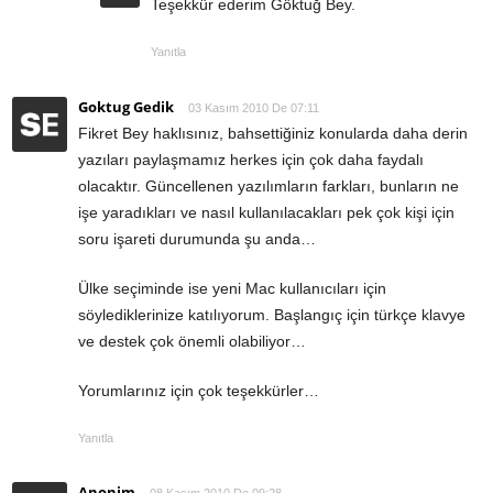
Teşekkür ederim Göktuğ Bey.
Yanıtla
Goktug Gedik
03 Kasım 2010 De 07:11
Fikret Bey haklısınız, bahsettiğiniz konularda daha derin
yazıları paylaşmamız herkes için çok daha faydalı
olacaktır. Güncellenen yazılımların farkları, bunların ne
işe yaradıkları ve nasıl kullanılacakları pek çok kişi için
soru işareti durumunda şu anda…
Ülke seçiminde ise yeni Mac kullanıcıları için
söylediklerinize katılıyorum. Başlangıç için türkçe klavye
ve destek çok önemli olabiliyor…
Yorumlarınız için çok teşekkürler…
Yanıtla
Anonim
08 Kasım 2010 De 09:28