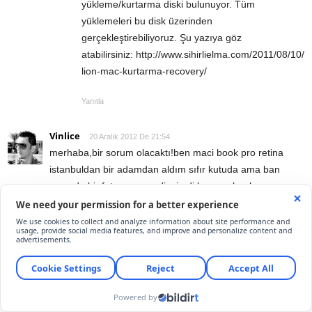
yükleme/kurtarma diski bulunuyor. Tüm
yüklemeleri bu disk üzerinden
gerçekleştirebiliyoruz. Şu yazıya göz
atabilirsiniz: http://www.sihirlielma.com/2011/08/10/
lion-mac-kurtarma-recovery/
Yanıtla
Vinlice
20 Aralık 2012 De 21:54
merhaba,bir sorum olacaktı!ben maci book pro retina
istanbuldan bir adamdan aldım sıfır kutuda ama ban
yanında bir fatura vermedi..şimdi bu mac book
bozuldugunda nasıl yapacam nereye gidecem ..çünkü
adam yok ortada..??
Yanıtla
Goktug Gedik
21 Aralık 2012 De 18:36
MacBook’unuzu yetkili bir satıcıdan aldığınızı