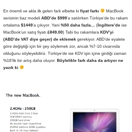
En önemli ve akla ilk gelen fark elbette ki
fiyat farkı
MacBook
serisinin baz modeli
ABD’de $999
’a satılırken Türkiye’de bu rakam
ortalama
$1449
’a çıkıyor. Yani
%50 daha fazla…
(
İngiltere’de
ise
MacBook’un satış fiyatı
£849.00
) Tabi bu rakamlara
KDV’yi
(ABD’de VAT diye geçer) de eklemek
gerekiyor. ABD’de eyalete
göre değiştiği için bir şey söylemek zor, ancak %7-10 civarında
olduğunu söyleyebiliriz. Türkiye’de ise KDV işin içine girdiği zaman
%18’lik bir artış daha oluyor.
Böylelikle fark daha da artıyor ne
yazık ki