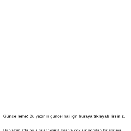
Güncelleme:
Bu yazının güncel hali için
buraya tıklayabilirsiniz.
Bu yazımızda bu sıralar SihirliElma’ya çok sık sorulan bir soruya