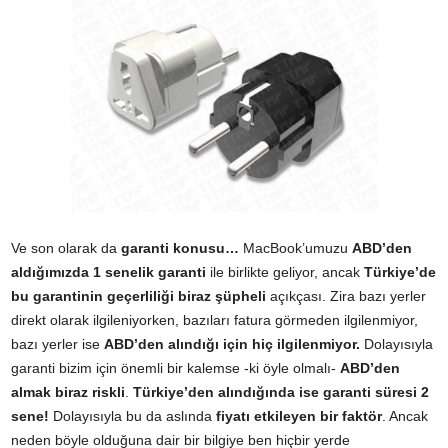
Ve son olarak da
garanti konusu…
MacBook’umuzu
ABD’den
aldığımızda 1 senelik garanti
ile birlikte geliyor, ancak
Türkiye’de
bu garantinin geçerliliği biraz şüpheli
açıkçası. Zira bazı yerler
direkt olarak ilgileniyorken, bazıları fatura görmeden ilgilenmiyor,
bazı yerler ise
ABD’den alındığı için hiç ilgilenmiyor.
Dolayısıyla
garanti bizim için önemli bir kalemse -ki öyle olmalı-
ABD’den
almak biraz riskli
.
Türkiye’den alındığında ise garanti süresi 2
sene!
Dolayısıyla bu da aslında
fiyatı etkileyen bir faktör
. Ancak
neden böyle olduğuna dair bir bilgiye ben hiçbir yerde