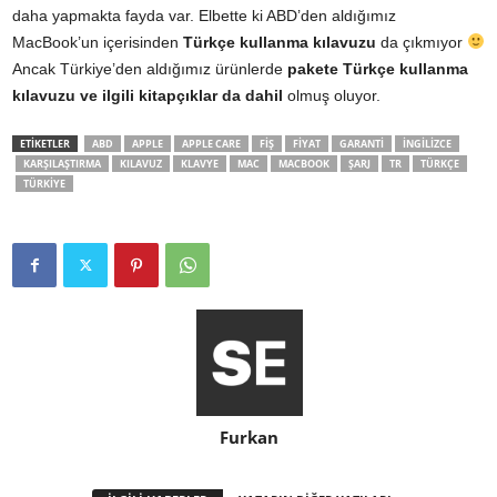
daha yapmakta fayda var. Elbette ki ABD’den aldığımız
MacBook’un içerisinden
Türkçe kullanma kılavuzu
da çıkmıyor
Ancak Türkiye’den aldığımız ürünlerde
pakete Türkçe kullanma
kılavuzu ve ilgili kitapçıklar da dahil
olmuş oluyor.
ETİKETLER
ABD
APPLE
APPLE CARE
FIŞ
FIYAT
GARANTI
INGILIZCE
KARŞILAŞTIRMA
KILAVUZ
KLAVYE
MAC
MACBOOK
ŞARJ
TR
TÜRKÇE
TÜRKIYE
Furkan