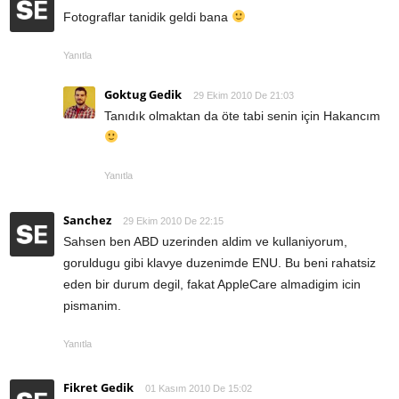
Fotograflar tanidik geldi bana
Yanıtla
Goktug Gedik
29 Ekim 2010 De 21:03
Tanıdık olmaktan da öte tabi senin için Hakancım
Yanıtla
Sanchez
29 Ekim 2010 De 22:15
Sahsen ben ABD uzerinden aldim ve kullaniyorum,
goruldugu gibi klavye duzenimde ENU. Bu beni rahatsiz
eden bir durum degil, fakat AppleCare almadigim icin
pismanim.
Yanıtla
Fikret Gedik
01 Kasım 2010 De 15:02