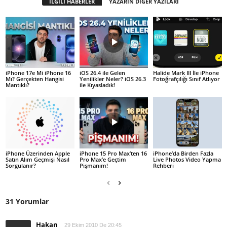
İLGİLİ HABERLER
YAZARIN DİĞER YAZILARI
iPhone 17e Mi iPhone 16
iOS 26.4 ile Gelen
Halide Mark III İle iPhone
Mı? Gerçekten Hangisi
Yenilikler Neler? iOS 26.3
Fotoğrafçılığı Sınıf Atlıyor
Mantıklı?
ile Kıyasladık!
iPhone Üzerinden Apple
iPhone 15 Pro Max’ten 16
iPhone’da Birden Fazla
Satın Alım Geçmişi Nasıl
Pro Max’e Geçtim
Live Photos Video Yapma
Sorgulanır?
Pişmanım!
Rehberi
31 Yorumlar
Hakan
29 Ekim 2010 De 20:45