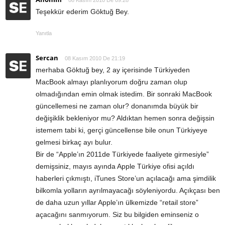
Teşekkür ederim Göktuğ Bey.
Yanıtla
Sercan
08 Kasım 2010 De 21:19
merhaba Göktuğ bey, 2 ay içerisinde Türkiyeden
MacBook almayı planlıyorum doğru zaman olup
olmadığından emin olmak istedim. Bir sonraki MacBook
güncellemesi ne zaman olur? donanımda büyük bir
değişiklik bekleniyor mu? Aldıktan hemen sonra değişsin
istemem tabi ki, gerçi güncellense bile onun Türkiyeye
gelmesi birkaç ayı bulur.
Bir de “Apple’ın 2011de Türkiyede faaliyete girmesiyle”
demişsiniz, mayıs ayında Apple Türkiye ofisi açıldı
haberleri çıkmıştı, iTunes Store’un açılacağı ama şimdilik
bilkomla yolların ayrılmayacağı söyleniyordu. Açıkçası ben
de daha uzun yıllar Apple’ın ülkemizde “retail store”
açacağını sanmıyorum. Siz bu bilgiden eminseniz o