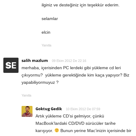
ilginiz ve desteğiniz için teşekkür ederim.
selamlar
elcin
Yanıtla
salih mazlum
09 Ekim 2012 De 22:16
merhaba, içerisinden PC lerdeki gibi yükleme cd leri
çıkıyormu? yükleme gerektiğinde kim kaça yapıyor? Biz
yapabiliyormuyuz ?
Yanıtla
Goktug Gedik
10 Ekim 2012 De 07:59
Artık yükleme CD’si gelmiyor, çünkü
MacBook’lardaki CD/DVD sürücüler tarihe
karışıyor.
Bunun yerine Mac’inizin içerisinde bir