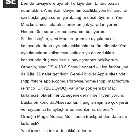
Ben de tavsiyelere uyarak Türkiye den, Elmacıpazarı
ndan aldım. Amerikan klavye nin özellikle yeni kullanıcılar
için başlangıçta sorun yaratacağını düşünüyorum. Yeni
Mac kullanıcısı olarak sitenizden çok yararlanıyorum.
Hemen tüm sorunlarımın cevabını buluyorum.
Sizden isteğim, yeni Mac program ve uygulamalar
konusunda daha ayrıntılı açıklamalar ve önerileriniz. Yeni
uygulamaların kullanıcıya katkıları ya da zorlukları
konusunda düşüncelerinizi paylaşmanızı bekliyorum.
Örneğin, Mac OS X 10.6 Snow Leopard – Lion farkları, ya
da iLife ’11 neler getiriyor. Gerekli bilgiler Apple sitesinde
(
http://store.apple.com/us/browse/home/shop_mac/softwa
re?mco=OTY2ODQyOQ
) var ama çok yeni bir Mac
kullanıcısı olarak henüz seçeneklerimi belirliyemiyorum.
Başka bir konu da Aksesuarlar. Hangileri işimize çok yarar
ve hayatımızı kolaylaştırırlar, önerileriniz nelerdir?
Örneğin Magic Mouse, Multi touch trackpad den daha mı
kullanışlı?
Yazılarınız için tekrar teşekkür ederim.