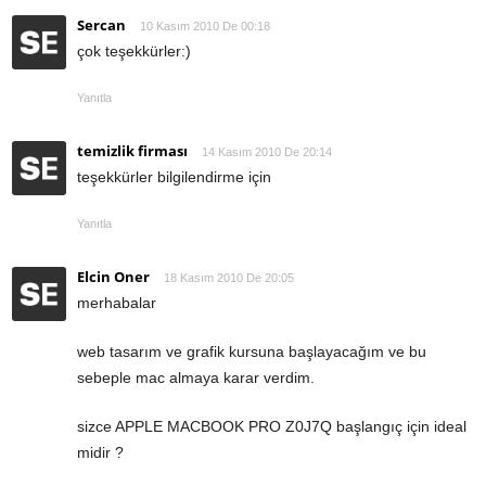
Sercan
10 Kasım 2010 De 00:18
çok teşekkürler:)
Yanıtla
temizlik firması
14 Kasım 2010 De 20:14
teşekkürler bilgilendirme için
Yanıtla
Elcin Oner
18 Kasım 2010 De 20:05
merhabalar
web tasarım ve grafik kursuna başlayacağım ve bu
sebeple mac almaya karar verdim.
sizce APPLE MACBOOK PRO Z0J7Q başlangıç için ideal
midir ?